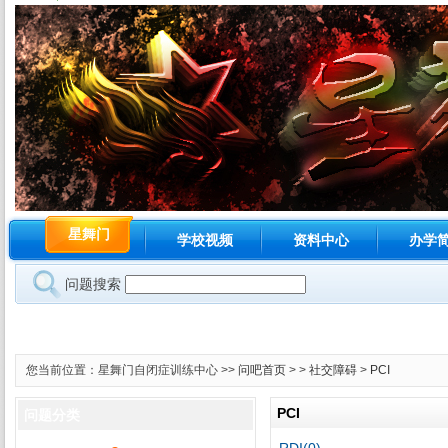
星舞门
学校视频
资料中心
办学
问题搜索
您当前位置：星舞门自闭症训练中心 >>
问吧首页
> >
社交障碍
>
PCI
PCI
问题分类