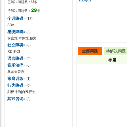
RDI(0)
0
已解决问题数：
条
29
待解决问题数：
条
个训障碍»
(18)
ABA
感统障碍»
(3)
前庭觉
|
本体觉
|
触觉
社交障碍»
(0)
全部问题
待解决问题
RDI
|
PCI
语言障碍»
(4)
标 题
音乐治疗»
(0)
奥尔夫音乐
家庭训练»
(1)
行为障碍»
(0)
刻板行为
|
自残行为
其它咨询»
(3)